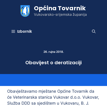
Preskoči
Općina Tovarnik
na
sadržaj
Vukovarsko-srijemska županija
Izbornik
26. rujna 2018.
Obavijest o deratizaciji
Obavještavamo mještane Općine Tovarnik da
će Veterinarska stanica Vukovar d.o.o. Vukovar,
Služba DDD sa sjedištem u Vukovaru, B. J.