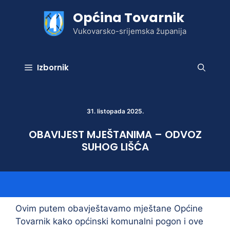
Preskoči
Općina Tovarnik
na
sadržaj
Vukovarsko-srijemska županija
Izbornik
31. listopada 2025.
OBAVIJEST MJEŠTANIMA – ODVOZ
SUHOG LIŠĆA
Ovim putem obavještavamo mještane Općine
Tovarnik kako općinski komunalni pogon i ove