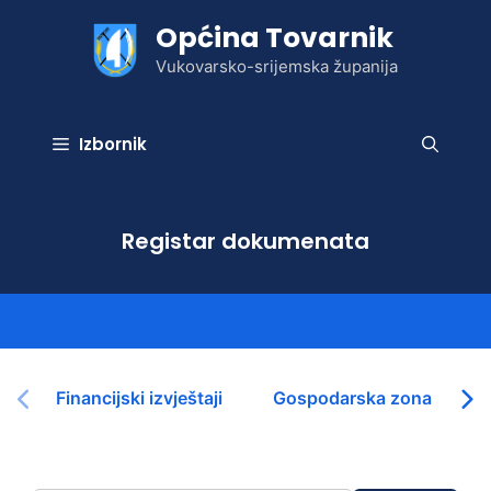
Preskoči
Općina Tovarnik
na
sadržaj
Vukovarsko-srijemska županija
Izbornik
Registar dokumenata
Financijski izvještaji
Gospodarska zona