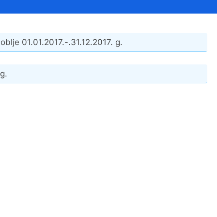
Financijski izvještaji
Savjetovanja s javnošću
Sponzorstva i donacije
oblje 01.01.2017.-.31.12.2017. g.
Procedure
Službeni vjesnik
g.
Civilna zaštita
Pr
Vatrogastvo
Iz
Pr