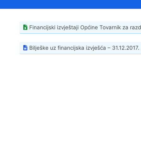
Načelnik
Financijski izvještaji Općine Tovarnik za razd
Bilješke uz financijska izvješća – 31.12.2017. 
Prostorni plan uređenja Općine Tovarnik
I. izmjene i dopune prostornog plana
uređenja Općine Tovarnik
II. izmjene i dopune prostornog plana
uređenja Općine Tovarnik
III. izmjene i dopune prostornog plana
uređenja Općine Tovarnik