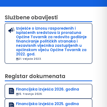
Službene obavijesti
Izvješće o iznosu raspoređenih i
isplaćenih sredstava iz proračuna
Općine Tovarnik za redovito godišnje
financiranje političkih stranaka i
nezavisnih vijećnika zastupljenih u
općinskom vijeću Općine Tovarnik za
2022. god.
avo na pristup informacijama
21. Veljače 2023.
java o pristupačnosti
avila privatnosti
Registar dokumenata
Financijska izvješća 2026. godina
15. Travnja 2026.
Financijska izvješća 2025. godina