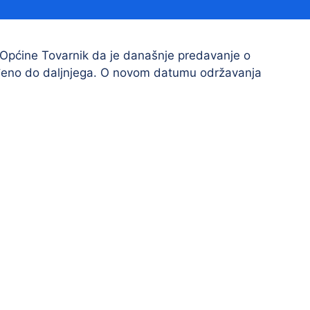
Financijski izvještaji
Savjetovanja s javnošću
Sponzorstva i donacije
 Općine Tovarnik da je današnje predavanje o
ođeno do daljnjega. O novom datumu održavanja
Procedure
Službeni vjesnik
Civilna zaštita
Pr
Vatrogastvo
Iz
Pr