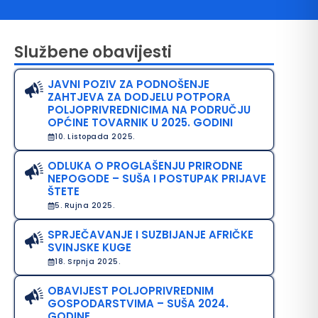
Službene obavijesti
JAVNI POZIV ZA PODNOŠENJE
ZAHTJEVA ZA DODJELU POTPORA
POLJOPRIVREDNICIMA NA PODRUČJU
OPĆINE TOVARNIK U 2025. GODINI
10. Listopada 2025.
avo na pristup informacijama
ODLUKA O PROGLAŠENJU PRIRODNE
NEPOGODE – SUŠA I POSTUPAK PRIJAVE
java o pristupačnosti
ŠTETE
5. Rujna 2025.
avila privatnosti
SPRJEČAVANJE I SUZBIJANJE AFRIČKE
SVINJSKE KUGE
18. Srpnja 2025.
OBAVIJEST POLJOPRIVREDNIM
GOSPODARSTVIMA – SUŠA 2024.
GODINE