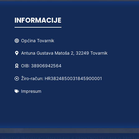
INFORMACIJE
Općina
Tovarnik
Antuna Gustava Matoša 2, 32249 Tovarnik
OIB: 38906942564
Žiro-račun: HR3824850031845900001
Impresum
A PRISTUP INFORMACIJAMA
PRAVILA PRIVATNOSTI
IZJAVA O PRIST