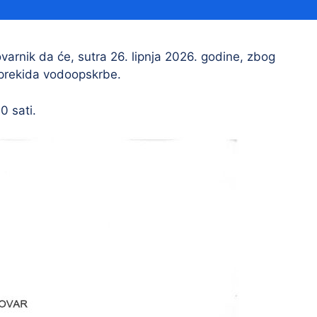
Financijski izvještaji
Savjetovanja s javnošću
Sponzorstva i donacije
arnik da će, sutra 26. lipnja 2026. godine, zbog
 prekida vodoopskrbe.
Procedure
Službeni vjesnik
0 sati.
Civilna zaštita
Pr
Vatrogastvo
Iz
Pr