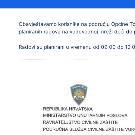
Načelnik
Obavještavamo korisnike na području Općine Tov
planiranih radova na vodovodnoj mreži doći do
Radovi su planirani u vremenu od 09:00 do 12:0
Prostorni plan uređenja Općine Tovarnik
I. izmjene i dopune prostornog plana
uređenja Općine Tovarnik
II. izmjene i dopune prostornog plana
uređenja Općine Tovarnik
III. izmjene i dopune prostornog plana
uređenja Općine Tovarnik