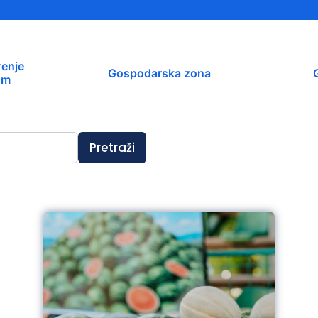
Financijski izvještaji
Savjetovanja s javnošću
Sponzorstva i donacije
enje
Gospodarska zona
Procedure
om
Službeni vjesnik
Pretraži
Civilna zaštita
Pr
Vatrogastvo
Iz
Pr