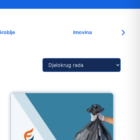
Groblje
Imovina
avo na pristup informacijama
java o pristupačnosti
avila privatnosti