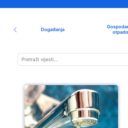
Načelnik
Gospodar
Događanja
otpad
Prostorni plan uređenja Općine Tovarnik
I. izmjene i dopune prostornog plana
uređenja Općine Tovarnik
II. izmjene i dopune prostornog plana
uređenja Općine Tovarnik
III. izmjene i dopune prostornog plana
uređenja Općine Tovarnik