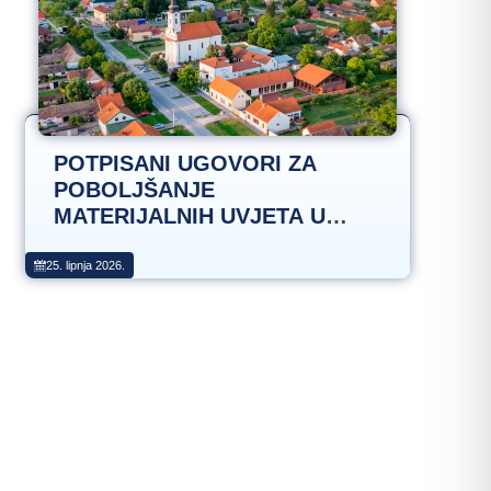
POTPISANI UGOVORI ZA
POBOLJŠANJE
MATERIJALNIH UVJETA U
DJEČJEM VRTIĆU I
OPREMANJE I UREĐENJE
25. lipnja 2026.
DJEČJEG IGRALIŠTA U ILAČI